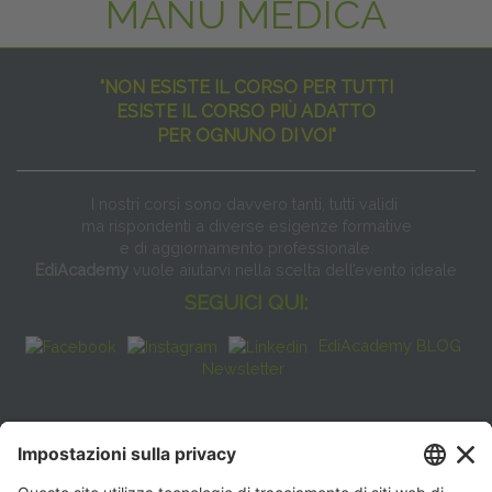
MANU MEDICA
"NON ESISTE IL CORSO PER TUTTI
ESISTE IL CORSO PIÙ ADATTO
PER OGNUNO DI VOI"
I nostri corsi sono davvero tanti, tutti validi
ma rispondenti a diverse esigenze formative
e di aggiornamento professionale.
EdiAcademy
vuole aiutarvi nella scelta dell’evento ideale
SEGUICI QUI:
EdiAcademy BLOG
Newsletter
FAQ