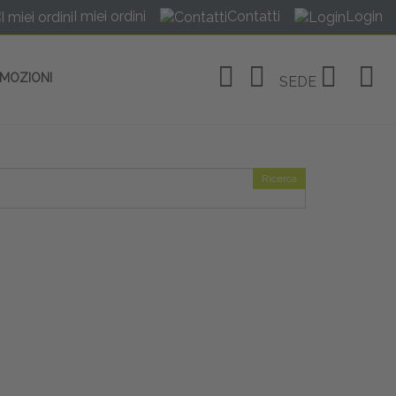
I miei ordini
Contatti
Login
OMOZIONI
SEDE
Ricerca