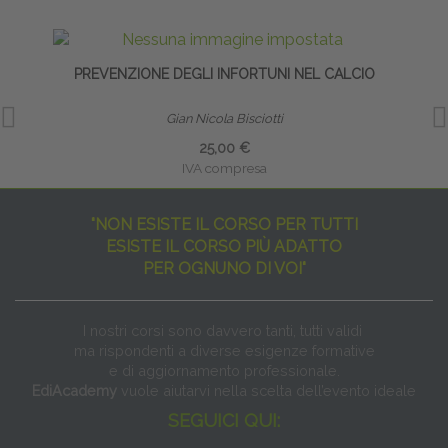
PREVENZIONE DEGLI INFORTUNI NEL CALCIO
Gian Nicola Bisciotti
25,00 €
IVA compresa
"NON ESISTE IL CORSO PER TUTTI
ESISTE IL CORSO PIÙ ADATTO
PER OGNUNO DI VOI"
I nostri corsi sono davvero tanti, tutti validi
ma rispondenti a diverse esigenze formative
e di aggiornamento professionale.
EdiAcademy
vuole aiutarvi nella scelta dell’evento ideale
SEGUICI QUI: