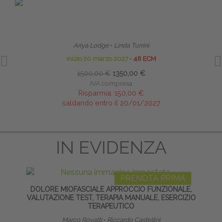
PRENOTA PRIMA
HOMEODYNAMIC BOWEN THERAPYTM (HBT)
TE
BOWEN OMEODINAMICO
NE
Ariya Lodge
∙
Linda Turrini
inizio 20 marzo 2027
∙
48 ECM
1500,00 €
1350,00 €
IVA compresa
Risparmia:
150,00 €
saldando entro il 20/01/2027
IN EVIDENZA
PRENOTA PRIMA
DOLORE MIOFASCIALE APPROCCIO FUNZIONALE,
LA
VALUTAZIONE TEST, TERAPIA MANUALE, ESERCIZIO
TERAPEUTICO
Marco Rovatti
∙
Riccardo Castellini