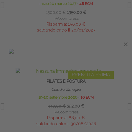
inizio 20 marzo 2027
∙
48 ECM
1500,00 €
1350,00 €
IVA compresa
Risparmia:
150,00 €
saldando entro il 20/01/2027
×
×
IN EVIDENZA
PRENOTA PRIMA
PILATES E POSTURA
HO
Claudio Zimaglia
19-20 settembre 2026
∙
16 ECM
440,00 €
352,00 €
IVA compresa
Risparmia:
88,00 €
saldando entro il 30/08/2026