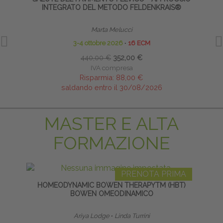
INTEGRATO DEL METODO FELDENKRAIS®
Marta Melucci
3-4 ottobre 2026
∙
16 ECM
440,00 €
352,00 €
IVA compresa
Risparmia:
88,00 €
saldando entro il 30/08/2026
MASTER E ALTA
FORMAZIONE
PRENOTA PRIMA
HOMEODYNAMIC BOWEN THERAPYTM (HBT)
TE
BOWEN OMEODINAMICO
NE
Ariya Lodge
∙
Linda Turrini