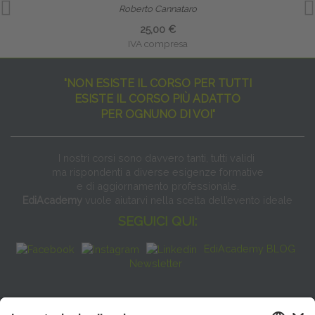
Roberto Cannataro
25,00 €
IVA compresa
"NON ESISTE IL CORSO PER TUTTI
ESISTE IL CORSO PIÙ ADATTO
PER OGNUNO DI VOI"
I nostri corsi sono davvero tanti, tutti validi
ma rispondenti a diverse esigenze formative
e di aggiornamento professionale.
EdiAcademy
vuole aiutarvi nella scelta dell’evento ideale
SEGUICI QUI:
EdiAcademy BLOG
Newsletter