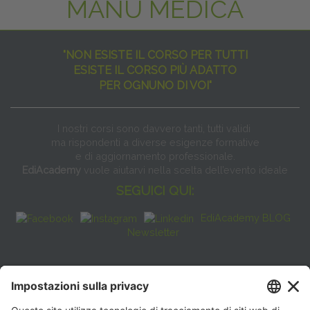
MANU MEDICA
"NON ESISTE IL CORSO PER TUTTI
ESISTE IL CORSO PIÙ ADATTO
PER OGNUNO DI VOI"
I nostri corsi sono davvero tanti, tutti validi
ma rispondenti a diverse esigenze formative
e di aggiornamento professionale.
EdiAcademy
vuole aiutarvi nella scelta dell’evento ideale
SEGUICI QUI:
EdiAcademy BLOG
Newsletter
FAQ