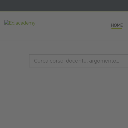
HOME
5 AULE
a una fe
non