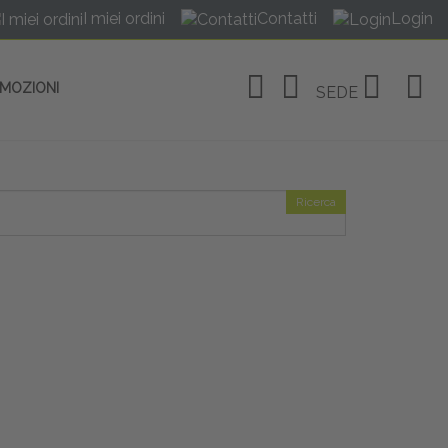
I miei ordini
Contatti
Login
OMOZIONI
SEDE
Ricerca
OSITIVI
no Linate
tivi