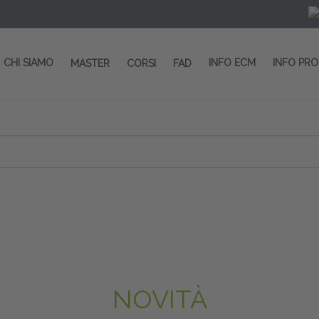
CHI SIAMO
INFO ECM
INFO PR
MASTER
CORSI
FAD
 CORSI - SALA CONGRESSI - SPAZI ESP
OLTRE 200 EVENTI OGNI ANNO
PROVIDER ECM dal 2004
CORSI RESIDENZIALI
MASTER IN ALTA FORMAZIONE
ACCREDITAMENTO ECM
rmata di Metropolitana MM4 (REPETTI) dall’aeroporto di Mila
 abbiamo mai smesso di dare risposte ai vostri bisogni forma
dedicati a professionisti sanitari e tecnici dello sport
NOVITÀ