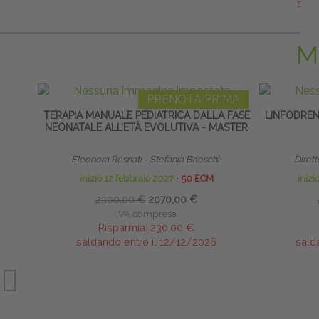
sald
M
PRENOTA PRIMA
TERAPIA MANUALE PEDIATRICA DALLA FASE
LINFODRE
NEONATALE ALL’ETÀ EVOLUTIVA - MASTER
Eleonora Resnati - Stefania Brioschi
Dirett
inizio 12 febbraio 2027
∙
50 ECM
iniz
2300,00 €
2070,00 €
IVA compresa
Risparmia:
230,00 €
saldando entro il 12/12/2026
sald