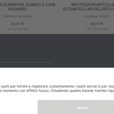
RI ALIMENTARI: QUANDO E COME
INFILTRAZIONI ARTICOLA
ASSUMERLI
EXTRARTICOLARI DELL’ARTO 
Roberto Cannataro
Giuseppe Ridulfo
25,00 €
25,00 €
IVA compresa
IVA compresa
ideale
y BLOG
Newsletter