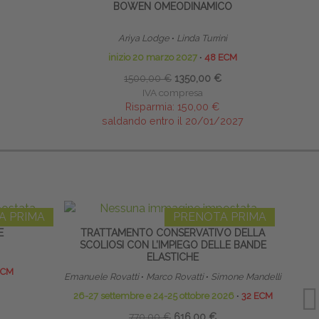
BOWEN OMEODINAMICO
Ariya Lodge
∙
Linda Turrini
inizio 20 marzo 2027
∙
48 ECM
1500,00 €
1350,00 €
IVA compresa
Risparmia:
150,00 €
saldando entro il 20/01/2027
A PRIMA
PRENOTA PRIMA
E
TRATTAMENTO CONSERVATIVO DELLA
RES
SCOLIOSI CON L’IMPIEGO DELLE BANDE
ELASTICHE
ECM
Emanuele Rovatti
∙
Marco Rovatti
∙
Simone Mandelli
26-27 settembre e 24-25 ottobre 2026
∙
32 ECM
770,00 €
616,00 €