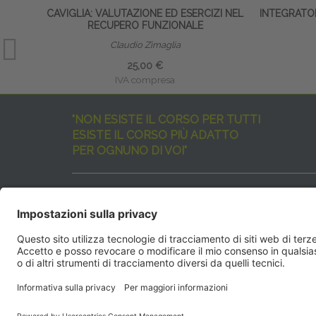
CAVIGLIA: VALUTAZIONE ED ESERCIZI NEL
INTEGRATO
RECUPERO FUNZIONALE
Claudio Zimaglia
25,00 €
IVA compresa
"NON ESISTE IL CORSO PER TUTTI
ESISTE IL CORSO PIÙ ADATTO
PER OGNUNO DI VOI"
I nostri corsi sono davvero tanti, tutti validi
ma rispondenti a diverse esigenze formative
e di aggiornamento professionale.
EdiAcademy
vuole aiutarvi nella scelta dell’evento 
SEGUICI QUI:
EdiAcadem