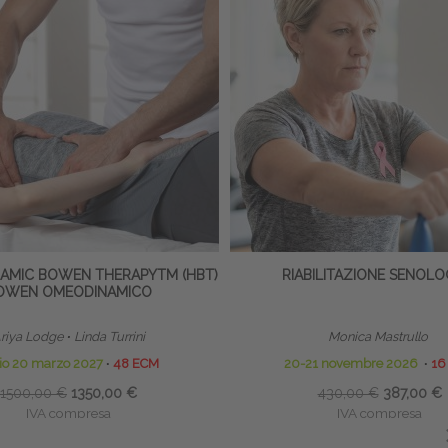
MIC BOWEN THERAPYTM (HBT)
RIABILITAZIONE SENOLO
OWEN OMEODINAMICO
riya Lodge
∙
Linda Turrini
Monica Mastrullo
zio 20 marzo 2027
∙
48 ECM
20-21 novembre 2026
∙
16
1500,00 €
1350,00 €
430,00 €
387,00 €
IVA compresa
IVA compresa
Risparmia:
150,00 €
Risparmia:
43,00 €