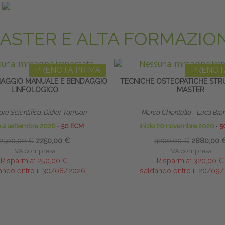
ando entro il 20/01/2027
saldando entro il 20/09
ASTER E ALTA FORMAZIO
PRENOTA PRIMA
PRENOT
NAGGIO MANUALE E BENDAGGIO
TECNICHE OSTEOPATICHE STRU
LINFOLOGICO
MASTER
ore Scientifico: Didier Tomson
Marco Chiantello - Luca Bra
io 4 settembre 2026
∙
50 ECM
inizio 20 novembre 2026
∙
5
2500,00 €
2250,00 €
3200,00 €
2880,00 
IVA compresa
IVA compresa
Risparmia:
250,00 €
Risparmia:
320,00 €
ando entro il 30/08/2026
saldando entro il 20/09