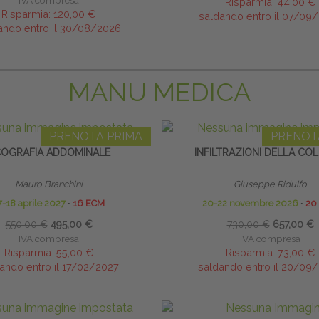
IVA compresa
Risparmia:
44,00 €
Risparmia:
120,00 €
saldando entro il 07/09
ando entro il 30/08/2026
MANU MEDICA
PRENOTA PRIMA
PRENOT
OGRAFIA ADDOMINALE
INFILTRAZIONI DELLA CO
Mauro Branchini
Giuseppe Ridulfo
7-18 aprile 2027
∙
16 ECM
20-22 novembre 2026
∙
20
550,00 €
495,00 €
730,00 €
657,00 €
IVA compresa
IVA compresa
Risparmia:
55,00 €
Risparmia:
73,00 €
ando entro il 17/02/2027
saldando entro il 20/09