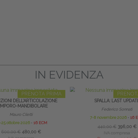
IN EVIDENZA
PRENOTA PRIMA
PRENOT
ZIONI DELL’ARTICOLAZIONE
SPALLA: LAST UPDAT
EMPORO-MANDIBOLARE
Federico Sonnati
Mauro Ciletti
7-8 novembre 2026
∙
16 
-25 ottobre 2026
∙
16 ECM
440,00 €
396,00 €
600,00 €
480,00 €
IVA compresa