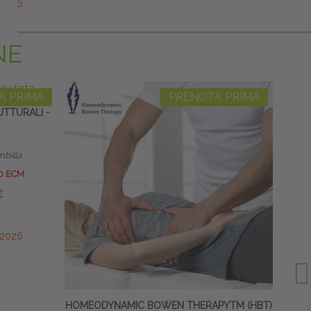
/2026
NE
A PRIMA
PRENOTA PRIMA
TTURALI -
RIPR
mbilla
Res
0 ECM
€
/2026
HOMEODYNAMIC BOWEN THERAPYTM (HBT)