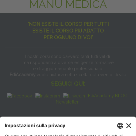
MANU MEDICA
"NON ESISTE IL CORSO PER TUTTI
ESISTE IL CORSO PIÙ ADATTO
PER OGNUNO DI VOI"
I nostri corsi sono davvero tanti, tutti validi
ma rispondenti a diverse esigenze formative
e di aggiornamento professionale.
EdiAcademy
vuole aiutarvi nella scelta dell’evento ideale
SEGUICI QUI:
EdiAcademy BLOG
Newsletter
FAQ