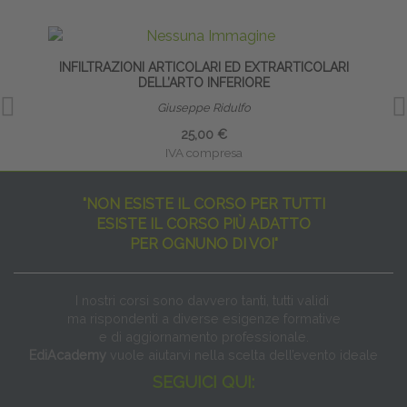
INFILTRAZIONI ARTICOLARI ED EXTRARTICOLARI
DELL’ARTO INFERIORE
Giuseppe Ridulfo
25,00 €
IVA compresa
"NON ESISTE IL CORSO PER TUTTI
ESISTE IL CORSO PIÙ ADATTO
PER OGNUNO DI VOI"
I nostri corsi sono davvero tanti, tutti validi
ma rispondenti a diverse esigenze formative
e di aggiornamento professionale.
EdiAcademy
vuole aiutarvi nella scelta dell’evento ideale
SEGUICI QUI: