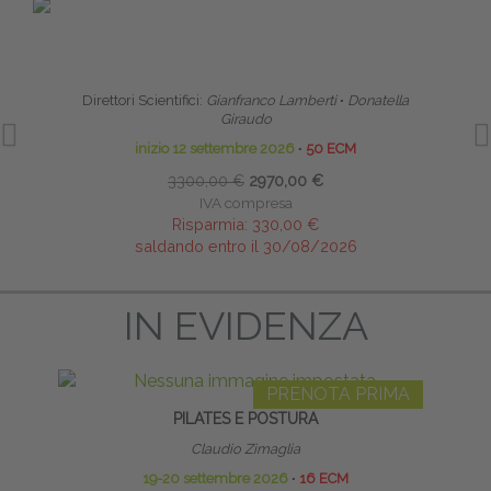
PRENOTA PRIMA
SCUOLA CLINICA DI ALTA FORMAZIONE IN
LI
RIABILITAZIONE PELVI-PERINEALE
Direttori Scientifici:
Gianfranco Lamberti
∙
Donatella
Giraudo
inizio 12 settembre 2026
∙
50 ECM
3300,00 €
2970,00 €
IVA compresa
Risparmia:
330,00 €
saldando entro il 30/08/2026
IN EVIDENZA
PRENOTA PRIMA
PILATES E POSTURA
ATTIV
Claudio Zimaglia
19-20 settembre 2026
∙
16 ECM