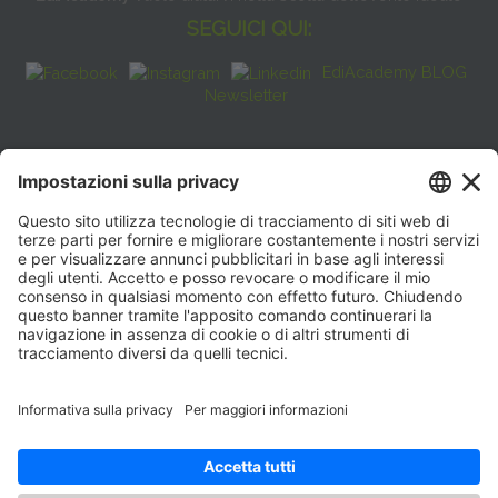
SEGUICI QUI:
EdiAcademy BLOG
Newsletter
FAQ
CONTATTI
EdiAcademy
Sede operativa: V.le E. Forlanini, 21 - 20134, Milano
(+39)0270211274
E-mail:
formazione@eenet.it
Sede legale: V.le E. Forlanini, 21 - 20134, Milano
Partita IVA e Codice Fiscale: 07936030159
ORARI SEGRETERIA
Lunedì—Giovedì: 08:30–17:30
Venerdì: 08:30–16:00