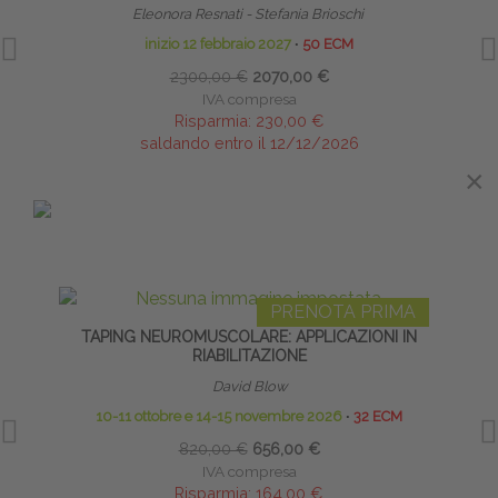
Eleonora Resnati - Stefania Brioschi
inizio 12 febbraio 2027
∙
50 ECM
2300,00 €
2070,00 €
IVA compresa
Risparmia:
230,00 €
saldando entro il 12/12/2026
×
IN EVIDENZA
PRENOTA PRIMA
TAPING NEUROMUSCOLARE: APPLICAZIONI IN
S
RIABILITAZIONE
David Blow
Diret
10-11 ottobre e 14-15 novembre 2026
∙
32 ECM
820,00 €
656,00 €
IVA compresa
Risparmia:
164,00 €