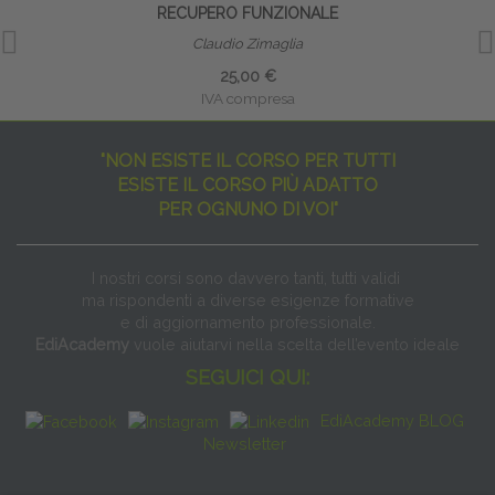
RECUPERO FUNZIONALE
Claudio Zimaglia
25,00 €
IVA compresa
"NON ESISTE IL CORSO PER TUTTI
ESISTE IL CORSO PIÙ ADATTO
PER OGNUNO DI VOI"
I nostri corsi sono davvero tanti, tutti validi
ma rispondenti a diverse esigenze formative
e di aggiornamento professionale.
EdiAcademy
vuole aiutarvi nella scelta dell’evento ideale
SEGUICI QUI:
EdiAcademy BLOG
Newsletter