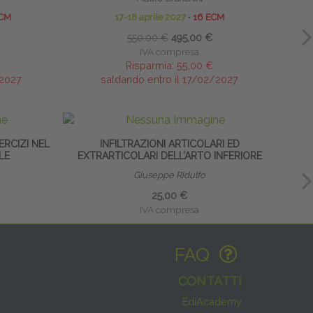
ECM
17-18 aprile 2027
∙
16 ECM
550,00 €
495,00 €
IVA compresa
Risparmia:
55,00 €
/2027
saldando entro il 17/02/2027
ERCIZI NEL
INFILTRAZIONI ARTICOLARI ED
LE
EXTRARTICOLARI DELL’ARTO INFERIORE
EXT
Giuseppe Ridulfo
25,00 €
IVA compresa
FAQ
CONTATTI
EdiAcademy