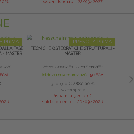
/2026
saldando entro il 22/03/2027
NE
A PRIMA
PRENOTA PRIMA
DALLA FASE
TECNICHE OSTEOPATICHE STRUTTURALI -
HOME
A - MASTER
MASTER
rioschi
Marco Chiantello - Luca Brambilla
 ECM
inizio 20 novembre 2026
∙
50 ECM
€
3200,00 €
2880,00 €
IVA compresa
Risparmia:
320,00 €
/2026
saldando entro il 20/09/2026