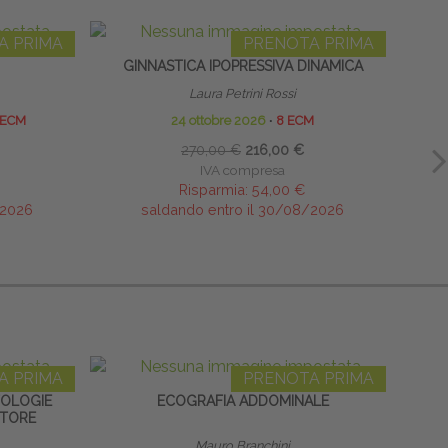
A PRIMA
PRENOTA PRIMA
GINNASTICA IPOPRESSIVA DINAMICA
TERAP
NEON
Laura Petrini Rossi
 ECM
24 ottobre 2026
∙
8 ECM
270,00 €
216,00 €
IVA compresa
Risparmia:
54,00 €
/2026
saldando entro il 30/08/2026
A PRIMA
PRENOTA PRIMA
TOLOGIE
ECOGRAFIA ADDOMINALE
OTORE
Mauro Branchini