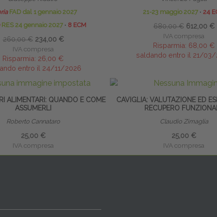
ria
FAD dal 1 gennaio 2027
21-23 maggio 2027
∙
24 
RES 24 gennaio 2027
∙
8 ECM
680,00 €
612,00 €
IVA compresa
260,00 €
234,00 €
Risparmia:
68,00 €
IVA compresa
saldando entro il 21/03
Risparmia:
26,00 €
ando entro il 24/11/2026
RI ALIMENTARI: QUANDO E COME
CAVIGLIA: VALUTAZIONE ED ES
ASSUMERLI
RECUPERO FUNZIONA
Roberto Cannataro
Claudio Zimaglia
25,00 €
25,00 €
IVA compresa
IVA compresa