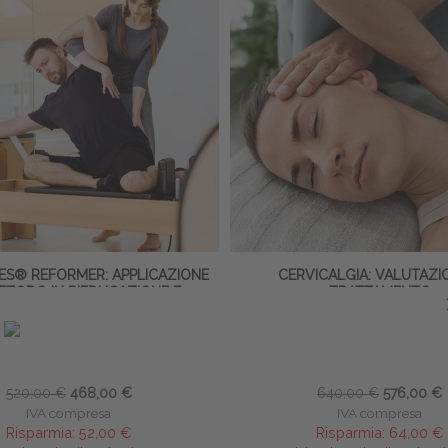
TES® REFORMER: APPLICAZIONE
CERVICALGIA: VALUTAZI
ETODO IN RIEDUCAZIONE E
TRATTAMENTO
RIABILITAZIONE
Michaela Fabbris
Angela Conte
3-14 marzo 2027
∙
16 ECM
21-22 novembre 2026
∙
24
520,00 €
468,00 €
640,00 €
576,00 €
IVA compresa
IVA compresa
Risparmia:
52,00 €
Risparmia:
64,00 €