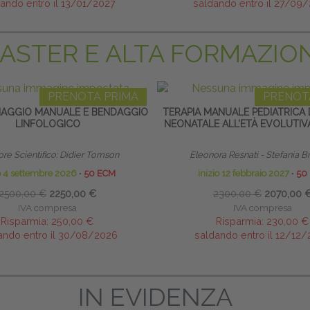
ando entro il 13/01/2027
saldando entro il 27/09
ASTER E ALTA FORMAZIO
PRENOTA PRIMA
PRENOT
NAGGIO MANUALE E BENDAGGIO
TERAPIA MANUALE PEDIATRICA 
LINFOLOGICO
NEONATALE ALL’ETÀ EVOLUTIV
ore Scientifico: Didier Tomson
Eleonora Resnati - Stefania B
io 4 settembre 2026
∙
50 ECM
inizio 12 febbraio 2027
∙
50
2500,00 €
2250,00 €
2300,00 €
2070,00 
IVA compresa
IVA compresa
Risparmia:
250,00 €
Risparmia:
230,00 €
ando entro il 30/08/2026
saldando entro il 12/12
IN EVIDENZA