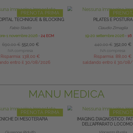
PRENOTA PRIMA
PRENOT
IPITAL TECHNIQUE & BLOCKING
PILATES E POSTURA
Fabio Stadio
Claudio Zimaglia
obre-1 novembre 2026
∙
24 ECM
19-20 settembre 2026
∙
16
690,00 €
552,00 €
440,00 €
352,00 €
IVA compresa
IVA compresa
Risparmia:
138,00 €
Risparmia:
88,00 €
ando entro il 30/08/2026
saldando entro il 30/08
MANU MEDICA
PRENOTA PRIMA
PRENOT
CNICHE DI MESOTERAPIA
IMAGING DIAGNOSTICO: PA
DELL’APPARATO LOCOM
Giuseppe Ridulfo
Vincenzo Puglia