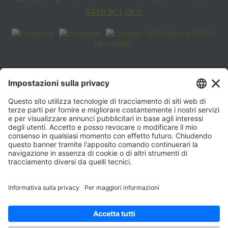
SEGUICI QUI:
EdiAcademy BLOG
Newsletter
FAQ
CONTATTI
EdiAcademy
Sede operativa: V.le E. Forlanini, 21 - 20134, Milano
(+39)0270211274
E-mail:
formazione@eenet.it
Sede legale: V.le E. Forlanini, 21 - 20134, Milano
Partita IVA e Codice Fiscale: 07936030159
ORARI SEGRETERIA
Lunedì—Giovedì: 08:30–17:30
Venerdì: 08:30–16:00