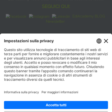
SEGUICI QUI:
EdiAcademy BLOG
Newsletter
FAQ
CONTATTI
EdiAcademy
Sede operativa: V.le E. Forlanini, 21 - 20134, Milano
(+39)0270211274
E-mail:
formazione@eenet.it
Sede legale: V.le E. Forlanini, 21 - 20134, Milano
Partita IVA e Codice Fiscale: 07936030159
ORARI SEGRETERIA
Lunedì—Giovedì: 08:30–17:30
Venerdì: 08:30–16:00