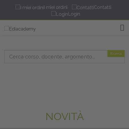
I miei ordini
Contatti
Login
TOG
Ricerca
NOVITÀ