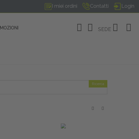
I miei ordini
Contatti
Login
OMOZIONI
SEDE
Ricerca
OSITIVI
no Linate
tivi