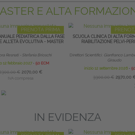
ASTER E ALTA FORMAZIO
PRENOTA PRIMA
PRENOT
ANUALE PEDIATRICA DALLA FASE
SCUOLA CLINICA DI ALTA FOR
 ALL’ETÀ EVOLUTIVA - MASTER
RIABILITAZIONE PELVI-PER
ra Resnati - Stefania Brioschi
Direttori Scientifici:
Gianfranco Lambe
Giraudo
io 12 febbraio 2027
∙
50 ECM
inizio 12 settembre 2026
∙
5
2300,00 €
2070,00 €
3300,00 €
2970,00 
IVA compresa
IVA compresa
Risparmia:
230,00 €
Risparmia:
330,00 €
ando entro il 12/12/2026
saldando entro il 30/08
IN EVIDENZA