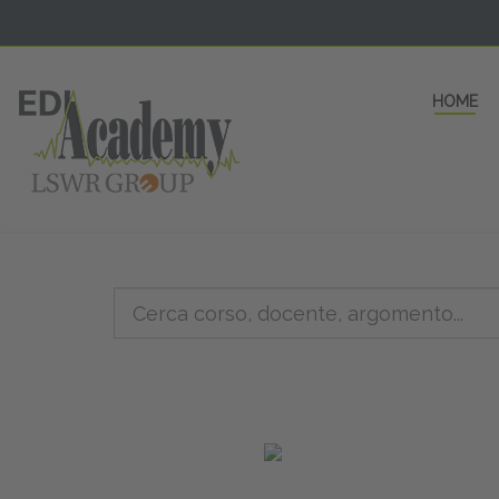
HOME
5 AULE
a una fe
non