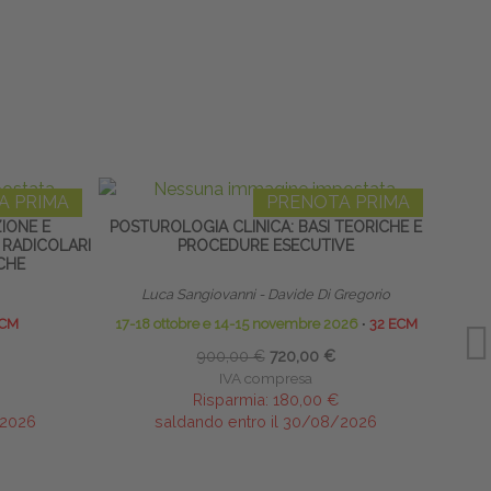
A PRIMA
PRENOTA PRIMA
IONE E
POSTUROLOGIA CLINICA: BASI TEORICHE E
CON
 RADICOLARI
PROCEDURE ESECUTIVE
ICHE
Luca Sangiovanni - Davide Di Gregorio
ECM
17-18 ottobre e 14-15 novembre 2026
∙
32 ECM
900,00 €
720,00 €
IVA compresa
Risparmia:
180,00 €
/2026
saldando entro il 30/08/2026