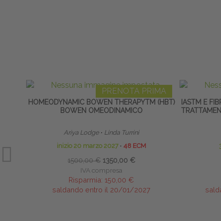
PRENOTA PRIMA
HOMEODYNAMIC BOWEN THERAPYTM (HBT)
IASTM E FI
BOWEN OMEODINAMICO
TRATTAMENT
Ariya Lodge
∙
Linda Turrini
inizio 20 marzo 2027
∙
48 ECM
1500,00 €
1350,00 €
IVA compresa
Risparmia:
150,00 €
saldando entro il 20/01/2027
sald