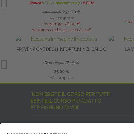
Pratica
RES 24 gennaio 2027
∙
8 ECM
260,00 €
234,00 €
IVA compresa
sald
Risparmia:
26,00 €
saldando entro il 24/11/2026
PREVENZIONE DEGLI INFORTUNI NEL CALCIO
LA 
Gian Nicola Bisciotti
25,00 €
IVA compresa
"NON ESISTE IL CORSO PER TUTTI
ESISTE IL CORSO PIÙ ADATTO
PER OGNUNO DI VOI"
I nostri corsi sono davvero tanti, tutti validi
ma rispondenti a diverse esigenze formative