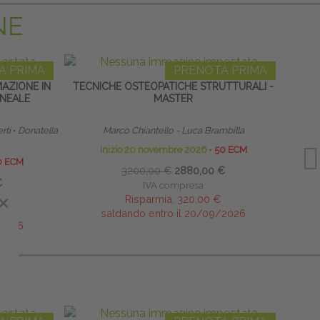
NE
A PRIMA
PRENOTA PRIMA
MAZIONE IN
TECNICHE OSTEOPATICHE STRUTTURALI -
LINF
INEALE
MASTER
rti
∙
Donatella
Marco Chiantello - Luca Brambilla
inizio 20 novembre 2026
∙
50 ECM
0 ECM
3200,00 €
2880,00 €
€
IVA compresa
×
Risparmia:
320,00 €
saldando entro il 20/09/2026
/2026