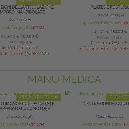
PRENOTA PRIMA
PRENOT
ZIONI DELL’ARTICOLAZIONE
PILATES E POSTURA
EMPORO-MANDIBOLARE
Claudio Zimaglia
Mauro Ciletti
19-20 settembre 2026
∙
16
-25 ottobre 2026
∙
16 ECM
440,00 €
352,00 €
600,00 €
480,00 €
IVA compresa
IVA compresa
Risparmia:
88,00 €
Risparmia:
120,00 €
saldando entro il 30/08
ando entro il 30/08/2026
MANU MEDICA
PRENOTA PRIMA
PRENOT
G DIAGNOSTICO: PATOLOGIE
INFILTRAZIONI ECOGUI
’APPARATO LOCOMOTORE
Vincenzo Puglia
Mauro Branchini
-23 maggio 2027
∙
24 ECM
27-29 novembre 2026
∙
24