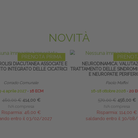
NOVITÀ
PRENOTA PRIMA
PRENOT
BROLISI DIACUTANEA ASSOCIATE E
NEURODINAMICA: VALUTAZ
O INTEGRATO DELLE CICATRICI
TRATTAMENTO DELLE SINDROMI
E NEUROPATIE PERIFER
Corrado Comunale
Paolo Maffei
3-4 aprile 2027
∙
16 ECM
16-18 ottobre 2026
∙
20 
460,00 €
414,00 €
570,00 €
456,00 €
IVA compresa
IVA compresa
Risparmia:
46,00 €
Risparmia:
114,00 €
ando entro il 03/02/2027
saldando entro il 30/08