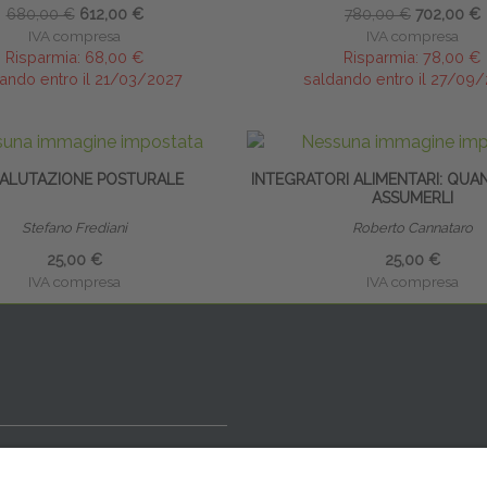
680,00 €
612,00 €
780,00 €
702,00 €
IVA compresa
IVA compresa
Risparmia:
68,00 €
Risparmia:
78,00 €
ando entro il 21/03/2027
saldando entro il 27/09
VALUTAZIONE POSTURALE
INTEGRATORI ALIMENTARI: QUA
ASSUMERLI
Stefano Frediani
Roberto Cannataro
25,00 €
25,00 €
IVA compresa
IVA compresa