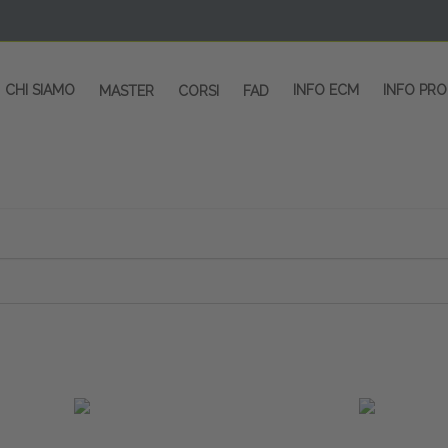
CHI SIAMO
INFO ECM
INFO PR
MASTER
CORSI
FAD
 CORSI - SALA CONGRESSI - SPAZI ESP
OLTRE 200 EVENTI OGNI ANNO
PROVIDER ECM dal 2004
CORSI RESIDENZIALI
MASTER IN ALTA FORMAZIONE
ACCREDITAMENTO ECM
rmata di Metropolitana MM4 (REPETTI) dall’aeroporto di Mila
 abbiamo mai smesso di dare risposte ai vostri bisogni forma
dedicati a professionisti sanitari e tecnici dello sport