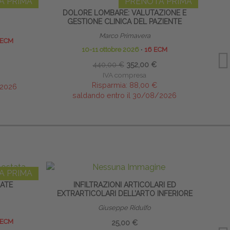
A PRIMA
PRENOTA PRIMA
DOLORE LOMBARE: VALUTAZIONE E
RES
GESTIONE CLINICA DEL PAZIENTE
Marco Primavera
 ECM
10-11 ottobre 2026
∙
16 ECM
440,00 €
352,00 €
IVA compresa
Risparmia:
88,00 €
/2026
saldando entro il 30/08/2026
A PRIMA
DATE
INFILTRAZIONI ARTICOLARI ED
EXTRARTICOLARI DELL’ARTO INFERIORE
Giuseppe Ridulfo
 ECM
25,00 €