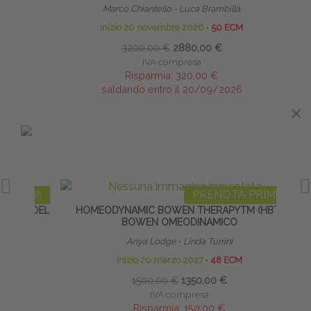
tella
Marco Chiantello - Luca Brambilla
inizio 20 novembre 2026
∙
50 ECM
3200,00 €
2880,00 €
IVA compresa
Risparmia:
320,00 €
saldando entro il 20/09/2026
×
×
IN EVIDENZA
IMA
PRENOTA PRIMA
TO DEL
HOMEODYNAMIC BOWEN THERAPYTM (HBT)
SALU
BOWEN OMEODINAMICO
I
Ariya Lodge
∙
Linda Turrini
inizio 20 marzo 2027
∙
48 ECM
1500,00 €
1350,00 €
IVA compresa
Risparmia:
150,00 €