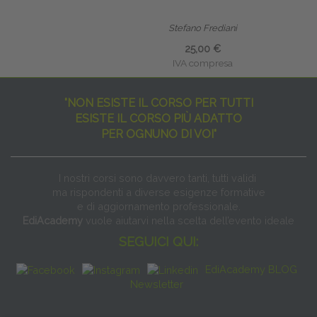
Stefano Frediani
25,00 €
IVA compresa
"NON ESISTE IL CORSO PER TUTTI
ESISTE IL CORSO PIÙ ADATTO
PER OGNUNO DI VOI"
I nostri corsi sono davvero tanti, tutti validi
ma rispondenti a diverse esigenze formative
e di aggiornamento professionale.
EdiAcademy
vuole aiutarvi nella scelta dell’evento ideale
SEGUICI QUI:
EdiAcademy BLOG
Newsletter