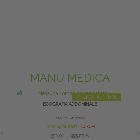
ARTIC
MANU MEDICA
PRENOTA PRIMA
ECOGRAFIA ADDOMINALE
INF
Mauro Branchini
17-18 aprile 2027
∙
16 ECM
550,00 €
495,00 €