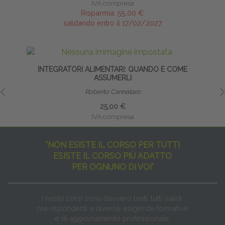
IVA compresa
Risparmia:
55,00 €
saldando entro il 17/02/2027
INTEGRATORI ALIMENTARI: QUANDO E COME
INFI
ASSUMERLI
Roberto Cannataro
25,00 €
IVA compresa
"NON ESISTE IL CORSO PER TUTTI
ESISTE IL CORSO PIÙ ADATTO
PER OGNUNO DI VOI"
I nostri corsi sono davvero tanti, tutti validi
ma rispondenti a diverse esigenze formative
e di aggiornamento professionale.