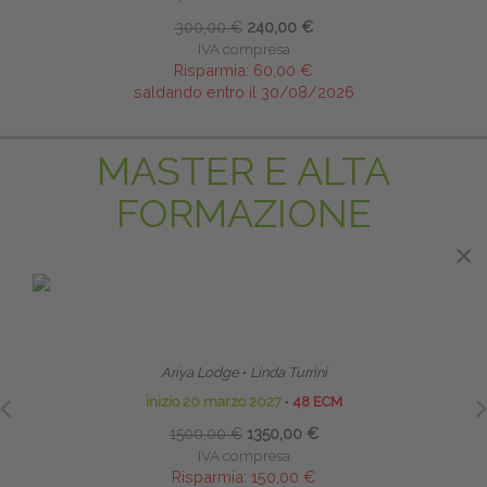
300,00 €
240,00 €
IVA compresa
Risparmia:
60,00 €
saldando entro il 30/08/2026
MASTER E ALTA
FORMAZIONE
×
PRENOTA PRIMA
HOMEODYNAMIC BOWEN THERAPYTM (HBT)
TE
BOWEN OMEODINAMICO
NE
Ariya Lodge
∙
Linda Turrini
inizio 20 marzo 2027
∙
48 ECM
1500,00 €
1350,00 €
IVA compresa
Risparmia:
150,00 €