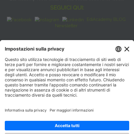
SEGUICI QUI:
EdiAcademy BLOG
Newsletter
FAQ
CONTATTI
EdiAcademy
Sede operativa: V.le E. Forlanini, 21 - 20134, Milano
(+39)0270211274
E-mail:
formazione@eenet.it
Sede legale: V.le E. Forlanini, 21 - 20134, Milano
Partita IVA e Codice Fiscale: 07936030159
ORARI SEGRETERIA
Lunedì—Giovedì: 08:30–17:30
Venerdì: 08:30–16:00