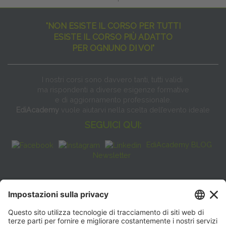
"NON ESISTE IL CORSO PER TUTTI
ESISTE IL CORSO PIÙ ADATTO
PER OGNUNO DI VOI"
I nostri corsi sono davvero tanti, tutti validi
ma rispondenti a diverse esigenze formative
e di aggiornamento professionale.
EdiAcademy
vuole aiutarvi nella scelta dell’evento ideale
SEGUICI QUI:
EdiAcademy BLOG
Newsletter
FAQ
CONTATTI