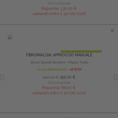
IVA compresa
Risparmia:
330,00 €
saldando entro il 30/08/2026
×
×
IN EVIDENZA
PRENOTA PRIMA
FIBROMIALGIA: APPROCCIO MANUALE
B
Bruno Davide Bordoni
∙
Filippo Tobbi
24-25 ottobre 2026
∙
16 ECM
440,00 €
352,00 €
IVA compresa
Risparmia:
88,00 €
saldando entro il 30/08/2026