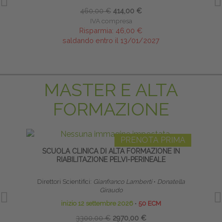
460,00 €
414,00 €
IVA compresa
Risparmia:
46,00 €
saldando entro il 13/01/2027
MASTER E ALTA
FORMAZIONE
PRENOTA PRIMA
SCUOLA CLINICA DI ALTA FORMAZIONE IN
LI
RIABILITAZIONE PELVI-PERINEALE
Direttori Scientifici:
Gianfranco Lamberti
∙
Donatella
Giraudo
inizio 12 settembre 2026
∙
50 ECM
3300,00 €
2970,00 €