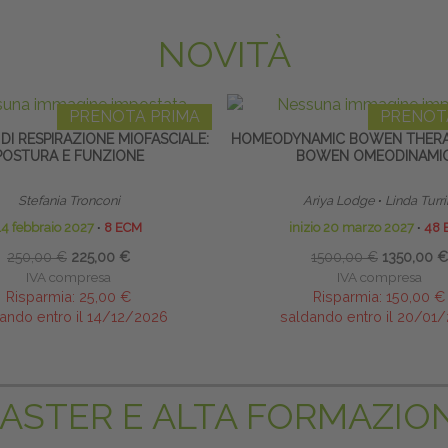
NOVITÀ
PRENOTA PRIMA
PRENOT
DI RESPIRAZIONE MIOFASCIALE:
HOMEODYNAMIC BOWEN THERA
POSTURA E FUNZIONE
BOWEN OMEODINAMI
Stefania Tronconi
Ariya Lodge
∙
Linda Turri
14 febbraio 2027
∙
8 ECM
inizio 20 marzo 2027
∙
48 
250,00 €
225,00 €
1500,00 €
1350,00 €
IVA compresa
IVA compresa
Risparmia:
25,00 €
Risparmia:
150,00 €
ando entro il 14/12/2026
saldando entro il 20/01
ASTER E ALTA FORMAZIO