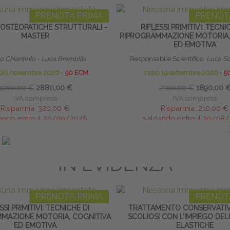
PRENOTA PRIMA
PRENOT
 OSTEOPATICHE STRUTTURALI -
RIFLESSI PRIMITIVI: TECNI
MASTER
RIPROGRAMMAZIONE MOTORIA,
ED EMOTIVA
 Chiantello - Luca Brambilla
Responsabile Scientifico:
Luca Sa
o 20 novembre 2026
∙
50 ECM
inizio 19 settembre 2026
∙
5
3200,00 €
2880,00 €
2100,00 €
1890,00 
IVA compresa
IVA compresa
Risparmia:
320,00 €
Risparmia:
210,00 €
ando entro il 20/09/2026
saldando entro il 30/08
IN EVIDENZA
PRENOTA PRIMA
PRENOT
SSI PRIMITIVI: TECNICHE DI
TRATTAMENTO CONSERVATI
MAZIONE MOTORIA, COGNITIVA
SCOLIOSI CON L’IMPIEGO DE
ED EMOTIVA
ELASTICHE