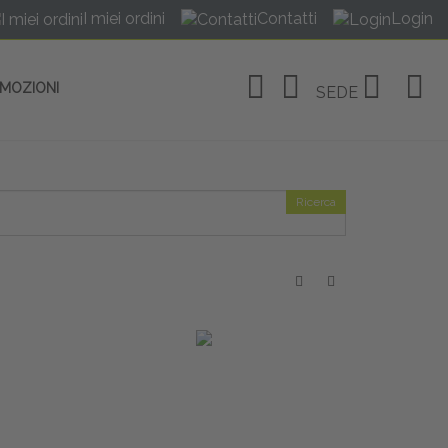
I miei ordini
Contatti
Login
OMOZIONI
SEDE
Ricerca
OSITIVI
no Linate
tivi