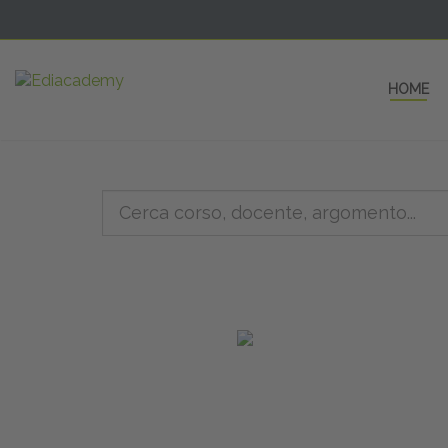
HOME
5 AULE
a una fe
non