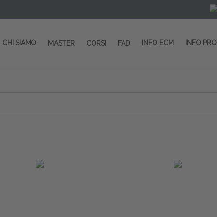
CHI SIAMO
INFO ECM
INFO PR
MASTER
CORSI
FAD
 CORSI - SALA CONGRESSI - SPAZI ESP
OLTRE 200 EVENTI OGNI ANNO
PROVIDER ECM dal 2004
CORSI RESIDENZIALI
MASTER IN ALTA FORMAZIONE
ACCREDITAMENTO ECM
rmata di Metropolitana MM4 (REPETTI) dall’aeroporto di Mila
 abbiamo mai smesso di dare risposte ai vostri bisogni forma
dedicati a professionisti sanitari e tecnici dello sport