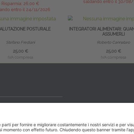
saldando entro il 30/08
Risparmia:
26,00 €
ando entro il 24/11/2026
VALUTAZIONE POSTURALE
INTEGRATORI ALIMENTARI: QUA
ASSUMERLI
Stefano Frediani
Roberto Cannataro
25,00 €
25,00 €
IVA compresa
IVA compresa
ideale