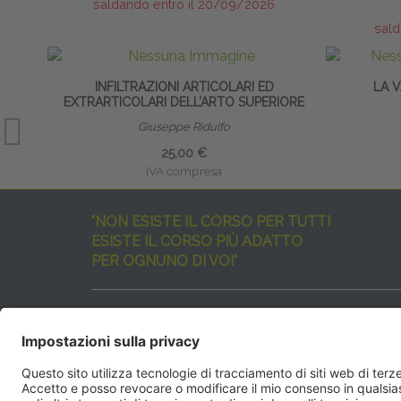
saldando entro il 20/09/2026
sald
INFILTRAZIONI ARTICOLARI ED
LA 
EXTRARTICOLARI DELL’ARTO SUPERIORE
Giuseppe Ridulfo
25,00 €
IVA compresa
"NON ESISTE IL CORSO PER TUTTI
ESISTE IL CORSO PIÙ ADATTO
PER OGNUNO DI VOI"
I nostri corsi sono davvero tanti, tutti validi
ma rispondenti a diverse esigenze formative
e di aggiornamento professionale.
EdiAcademy
vuole aiutarvi nella scelta dell’evento 
SEGUICI QUI: