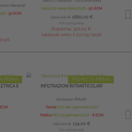
Marco Chiantello - Luca Brambilla
mone Mandelli
inizio 20 novembre 2026
∙
50 ECM
2026
∙
32 ECM
3200,00 €
2880,00 €
IVA compresa
Risparmia:
320,00 €
saldando entro il 20/09/2026
/2026
A PRIMA
PRENOTA PRIMA
ETRICA E
INFILTRAZIONI INTRARTICOLARI
EXT
Giuseppe Ridulfo
 ECM
Teoria
FAD dal 1 gennaio 2027
Pratica
RES 23 gennaio 2027
∙
8 ECM
260,00 €
234,00 €
IVA compresa