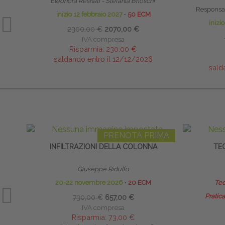
Eleonora Resnati - Stefania Brioschi
Responsab
inizio 12 febbraio 2027
∙
50 ECM
inizi
2300,00 €
2070,00 €
IVA compresa
Risparmia:
230,00 €
saldando entro il 12/12/2026
sald
PRENOTA PRIMA
INFILTRAZIONI DELLA COLONNA
TE
Giuseppe Ridulfo
20-22 novembre 2026
∙
20 ECM
Teo
Pratica
730,00 €
657,00 €
IVA compresa
Risparmia:
73,00 €