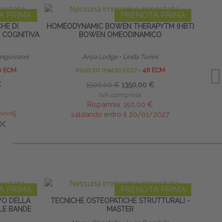
A PRIMA
PRENOTA PRIMA
CHE DI
HOMEODYNAMIC BOWEN THERAPYTM (HBT)
SCUO
 COGNITIVA
BOWEN OMEODINAMICO
ngiovanni
Ariya Lodge
∙
Linda Turrini
Direttor
0 ECM
inizio 20 marzo 2027
∙
48 ECM
€
1500,00 €
1350,00 €
IVA compresa
Risparmia:
150,00 €
/2026
saldando entro il 20/01/2027
×
×
A PRIMA
PRENOTA PRIMA
VO DELLA
TECNICHE OSTEOPATICHE STRUTTURALI -
D
LLE BANDE
MASTER