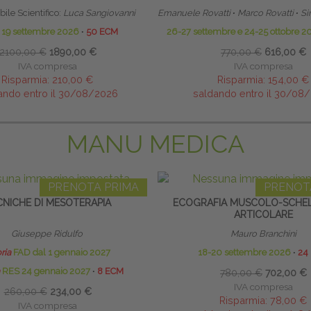
ile Scientifico:
Luca Sangiovanni
Emanuele Rovatti
∙
Marco Rovatti
∙
Si
o 19 settembre 2026
∙
50 ECM
26-27 settembre e 24-25 ottobre 
2100,00 €
1890,00 €
770,00 €
616,00 €
IVA compresa
IVA compresa
Risparmia:
210,00 €
Risparmia:
154,00 €
ando entro il 30/08/2026
saldando entro il 30/08
MANU MEDICA
PRENOTA PRIMA
PRENOT
CNICHE DI MESOTERAPIA
ECOGRAFIA MUSCOLO-SCHEL
ARTICOLARE
Giuseppe Ridulfo
Mauro Branchini
ria
FAD dal 1 gennaio 2027
18-20 settembre 2026
∙
24
RES 24 gennaio 2027
∙
8 ECM
780,00 €
702,00 €
IVA compresa
260,00 €
234,00 €
Risparmia:
78,00 €
IVA compresa