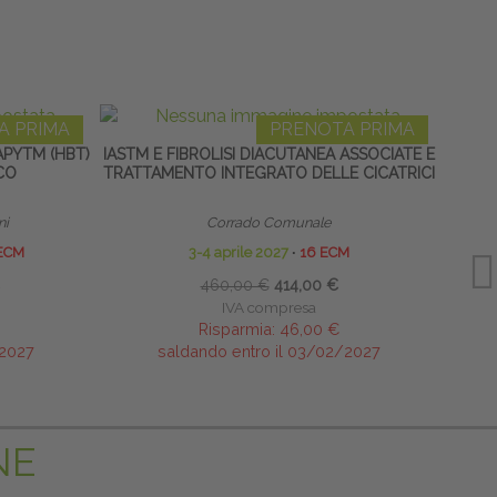
A PRIMA
PRENOTA PRIMA
PYTM (HBT)
IASTM E FIBROLISI DIACUTANEA ASSOCIATE E
TECN
CO
TRATTAMENTO INTEGRATO DELLE CICATRICI
ni
Corrado Comunale
ECM
3-4 aprile 2027
∙
16 ECM
460,00 €
414,00 €
IVA compresa
Risparmia:
46,00 €
/2027
saldando entro il 03/02/2027
NE