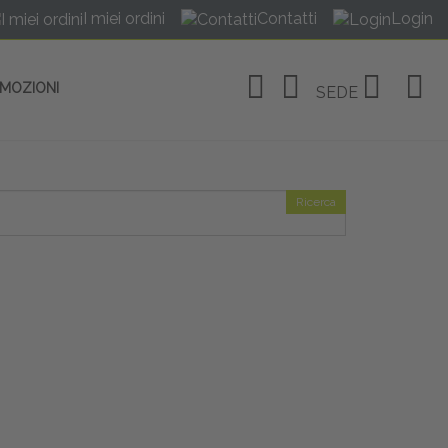
I miei ordini
Contatti
Login
OMOZIONI
SEDE
Ricerca