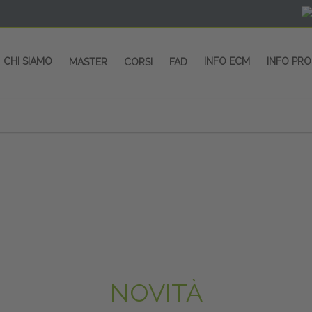
CHI SIAMO
INFO ECM
INFO PR
MASTER
CORSI
FAD
 CORSI - SALA CONGRESSI - SPAZI ESP
OLTRE 200 EVENTI OGNI ANNO
PROVIDER ECM dal 2004
CORSI RESIDENZIALI
MASTER IN ALTA FORMAZIONE
ACCREDITAMENTO ECM
rmata di Metropolitana MM4 (REPETTI) dall’aeroporto di Mila
 abbiamo mai smesso di dare risposte ai vostri bisogni forma
dedicati a professionisti sanitari e tecnici dello sport
NOVITÀ