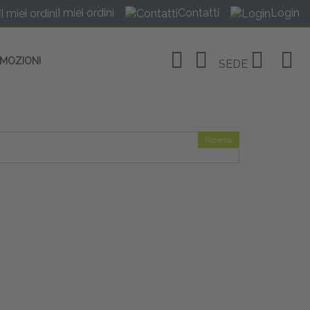
I miei ordini
Contatti
Login
OMOZIONI
SEDE
Ricerca
OSITIVI
no Linate
tivi