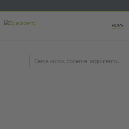
HOME
5 AULE
a una fe
non