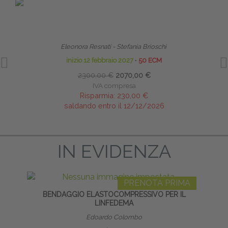
PRENOTA PRIMA
TERAPIA MANUALE PEDIATRICA DALLA FASE
NEONATALE ALL’ETÀ EVOLUTIVA - MASTER
RIPR
Eleonora Resnati - Stefania Brioschi
inizio 12 febbraio 2027
∙
50 ECM
2300,00 €
2070,00 €
IVA compresa
Risparmia:
230,00 €
saldando entro il 12/12/2026
IN EVIDENZA
PRENOTA PRIMA
BENDAGGIO ELASTOCOMPRESSIVO PER IL
HO
LINFEDEMA
Edoardo Colombo