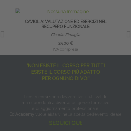
CAVIGLIA: VALUTAZIONE ED ESERCIZI NEL
RECUPERO FUNZIONALE
Claudio Zimaglia
25,00 €
IVA compresa
"NON ESISTE IL CORSO PER TUTTI
ESISTE IL CORSO PIÙ ADATTO
PER OGNUNO DI VOI"
I nostri corsi sono davvero tanti, tutti validi
ma rispondenti a diverse esigenze formative
e di aggiornamento professionale.
EdiAcademy
vuole aiutarvi nella scelta dell’evento ideale
SEGUICI QUI: