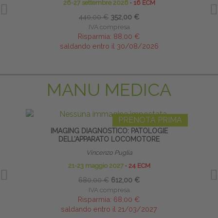
26-27 settembre 2026
∙
16 ECM
440,00 €
352,00 €
IVA compresa
Risparmia:
88,00 €
saldando entro il 30/08/2026
MANU MEDICA
PRENOTA PRIMA
IMAGING DIAGNOSTICO: PATOLOGIE
INFI
DELL’APPARATO LOCOMOTORE
Vincenzo Puglia
21-23 maggio 2027
∙
24 ECM
680,00 €
612,00 €
IVA compresa
Risparmia:
68,00 €
saldando entro il 21/03/2027