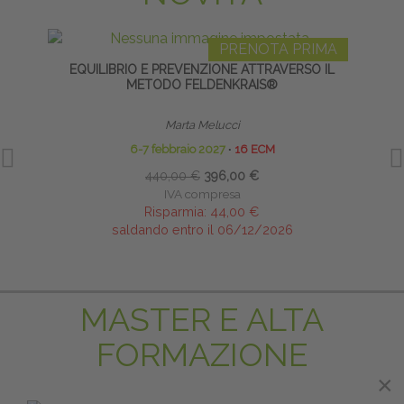
PRENOTA PRIMA
EQUILIBRIO E PREVENZIONE ATTRAVERSO IL
IAS
METODO FELDENKRAIS®
TRA
Marta Melucci
6-7 febbraio 2027
∙
16 ECM
440,00 €
396,00 €
IVA compresa
Risparmia:
44,00 €
saldando entro il 06/12/2026
MASTER E ALTA
FORMAZIONE
×
×