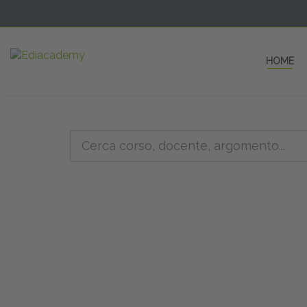
HOME
5 AULE
a una fe
non