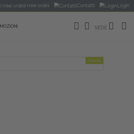
I miei ordini
Contatti
Login
OMOZIONI
SEDE
Ricerca
OSITIVI
no Linate
tivi