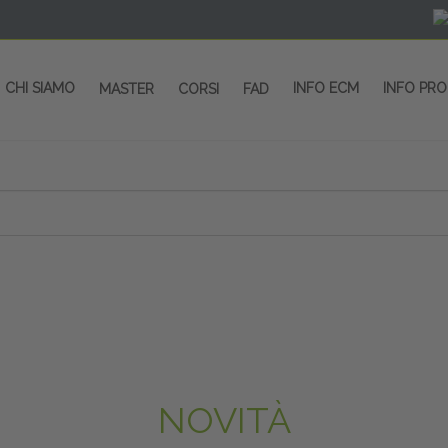
CHI SIAMO
INFO ECM
INFO PR
MASTER
CORSI
FAD
 CORSI - SALA CONGRESSI - SPAZI ESP
OLTRE 200 EVENTI OGNI ANNO
PROVIDER ECM dal 2004
CORSI RESIDENZIALI
MASTER IN ALTA FORMAZIONE
ACCREDITAMENTO ECM
rmata di Metropolitana MM4 (REPETTI) dall’aeroporto di Mila
 abbiamo mai smesso di dare risposte ai vostri bisogni forma
dedicati a professionisti sanitari e tecnici dello sport
NOVITÀ