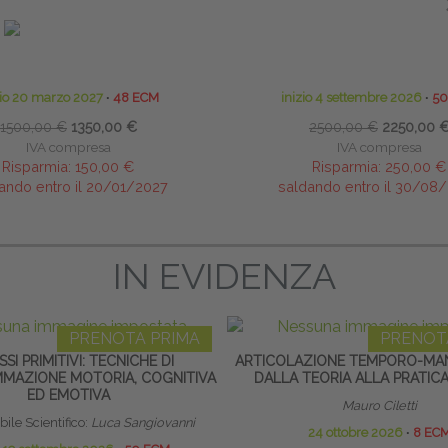
MIC BOWEN THERAPYTM (HBT)
LINFODRENAGGIO MANUALE E 
OWEN OMEODINAMICO
LINFOLOGICO
riya Lodge
∙
Linda Turrini
Direttore Scientifico: Didier
zio 20 marzo 2027
∙
48 ECM
inizio 4 settembre 2026
∙
50
1500,00 €
1350,00 €
2500,00 €
2250,00 
IVA compresa
IVA compresa
Risparmia:
150,00 €
Risparmia:
250,00 €
ando entro il 20/01/2027
saldando entro il 30/08
IN EVIDENZA
PRENOTA PRIMA
PRENOT
SSI PRIMITIVI: TECNICHE DI
ARTICOLAZIONE TEMPORO-MAN
MAZIONE MOTORIA, COGNITIVA
DALLA TEORIA ALLA PRATICA
ED EMOTIVA
Mauro Ciletti
ile Scientifico:
Luca Sangiovanni
24 ottobre 2026
∙
8 EC