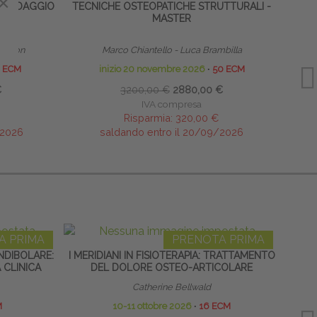
×
BENDAGGIO
TECNICHE OSTEOPATICHE STRUTTURALI -
TERAP
MASTER
NEON
 Tomson
Marco Chiantello - Luca Brambilla
 ECM
inizio 20 novembre 2026
∙
50 ECM
€
3200,00 €
2880,00 €
IVA compresa
Risparmia:
320,00 €
/2026
saldando entro il 20/09/2026
A PRIMA
PRENOTA PRIMA
DIBOLARE:
I MERIDIANI IN FISIOTERAPIA: TRATTAMENTO
D
 CLINICA
DEL DOLORE OSTEO-ARTICOLARE
Catherine Bellwald
M
10-11 ottobre 2026
∙
16 ECM