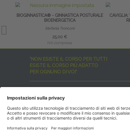
BIOGINNASTICA® - GINNASTICA POSTURALE
CAVIGLIA:
BIOENERGETICA
R
Stefania Tronconi
25,00 €
IVA compresa
"NON ESISTE IL CORSO PER TUTTI
ESISTE IL CORSO PIÙ ADATTO
PER OGNUNO DI VOI"
I nostri corsi sono davvero tanti, tutti validi
ma rispondenti a diverse esigenze formative
e di aggiornamento professionale.
EdiAcademy
vuole aiutarvi nella scelta dell’evento 
SEGUICI QUI:
EdiAcadem