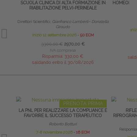
SCUOLA CLINICA DI ALTA FORMAZIONE IN
HOMEODYNA
RIABILITAZIONE PELVI-PERINEALE
B
Direttori Scientifici:
Gianfranco Lamberti
∙
Donatella
A
Giraudo
ini
inizio 12 settembre 2026
∙
50 ECM
3300,00 €
2970,00 €
IVA compresa
Risparmia:
330,00 €
sald
saldando entro il 30/08/2026
PRENOTA PRIMA
LA PNL PER REALIZZARE LA COMPLIANCE E
RIFLE
FAVORIRE IL SUCCESSO TERAPEUTICO
RIPROGRAM
Roberto Botturi
Responsab
7-8 novembre 2026
∙
16 ECM