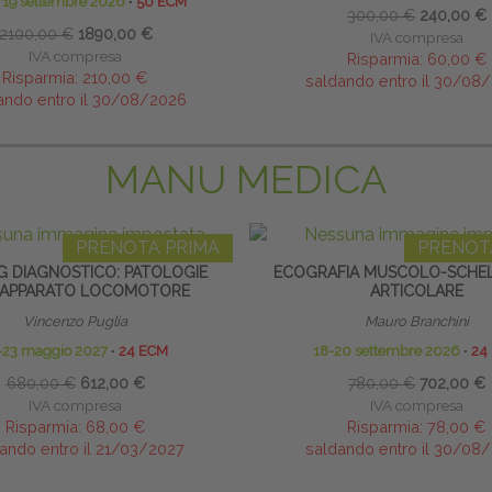
o 19 settembre 2026
∙
50 ECM
300,00 €
240,00 €
2100,00 €
1890,00 €
IVA compresa
IVA compresa
Risparmia:
60,00 €
Risparmia:
210,00 €
saldando entro il 30/08
ando entro il 30/08/2026
MANU MEDICA
PRENOTA PRIMA
PRENOT
G DIAGNOSTICO: PATOLOGIE
ECOGRAFIA MUSCOLO-SCHEL
’APPARATO LOCOMOTORE
ARTICOLARE
Vincenzo Puglia
Mauro Branchini
-23 maggio 2027
∙
24 ECM
18-20 settembre 2026
∙
24
680,00 €
612,00 €
780,00 €
702,00 €
IVA compresa
IVA compresa
Risparmia:
68,00 €
Risparmia:
78,00 €
ando entro il 21/03/2027
saldando entro il 30/08