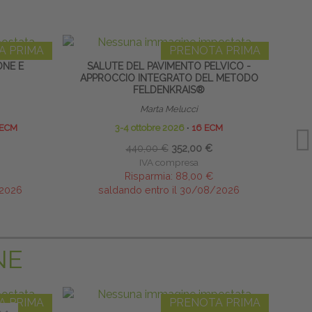
A PRIMA
PRENOTA PRIMA
ONE E
SALUTE DEL PAVIMENTO PELVICO -
RES
APPROCCIO INTEGRATO DEL METODO
FELDENKRAIS®
Marta Melucci
 ECM
3-4 ottobre 2026
∙
16 ECM
440,00 €
352,00 €
IVA compresa
Risparmia:
88,00 €
/2026
saldando entro il 30/08/2026
NE
A PRIMA
PRENOTA PRIMA