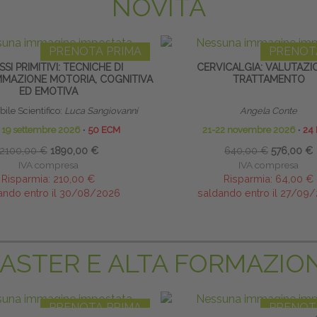
NOVITÀ
PRENOTA PRIMA
PRENOT
SSI PRIMITIVI: TECNICHE DI
CERVICALGIA: VALUTAZI
MAZIONE MOTORIA, COGNITIVA
TRATTAMENTO
ED EMOTIVA
ile Scientifico:
Luca Sangiovanni
Angela Conte
o 19 settembre 2026
∙
50 ECM
21-22 novembre 2026
∙
24
2100,00 €
1890,00 €
640,00 €
576,00 €
IVA compresa
IVA compresa
Risparmia:
210,00 €
Risparmia:
64,00 €
ando entro il 30/08/2026
saldando entro il 27/09
ASTER E ALTA FORMAZIO
PRENOTA PRIMA
PRENOT