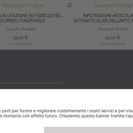
 VALUTAZIONE ED ESERCIZI NEL
INFILTRAZIONI ARTICOLA
ECUPERO FUNZIONALE
EXTRARTICOLARI DELL’ARTO 
Claudio Zimaglia
Giuseppe Ridulfo
25,00 €
25,00 €
IVA compresa
IVA compresa
ideale
y BLOG
Newsletter