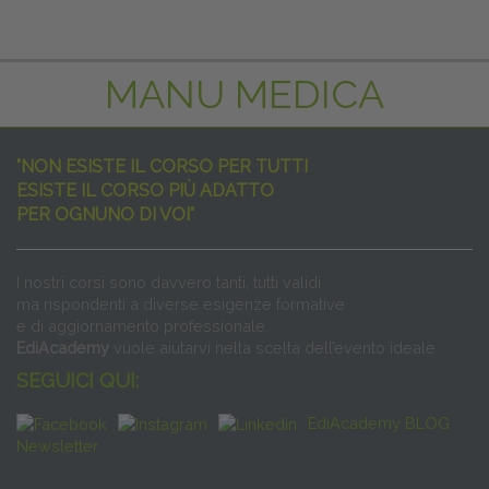
IN EVIDENZA
MANU MEDICA
"NON ESISTE IL CORSO PER TUTTI
ESISTE IL CORSO PIÙ ADATTO
PER OGNUNO DI VOI"
I nostri corsi sono davvero tanti, tutti validi
ma rispondenti a diverse esigenze formative
e di aggiornamento professionale.
EdiAcademy
vuole aiutarvi nella scelta dell’evento ideale
SEGUICI QUI:
EdiAcademy BLOG
Newsletter