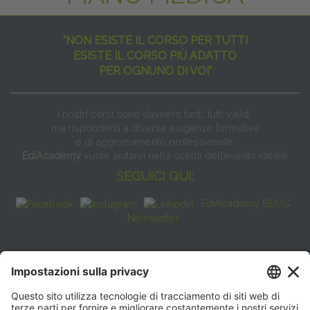
"NON ESISTE IL CORSO PER TUTTI
ESISTE IL CORSO PIÙ ADATTO
PER OGNUNO DI VOI"
I nostri corsi sono davvero tanti, tutti validi
ma rispondenti a diverse esigenze formative
e di aggiornamento professionale.
EdiAcademy
vuole aiutarvi nella scelta dell’evento ideale
SEGUICI QUI:
EdiAcademy BLOG
Newsletter
FAQ
CONTATTI